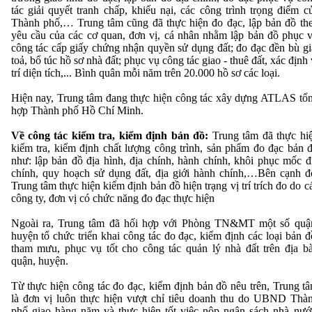
tác giải quyết tranh chấp, khiếu nại, các công trình trọng điểm c
Thành phố,… Trung tâm cũng đã thực hiện đo đạc, lập bản đồ th
yêu cầu của các cơ quan, đơn vị, cá nhân nhằm lập bản đồ phục 
công tác cấp giấy chứng nhận quyền sử dụng đất; đo đạc đền bù gi
toả, bổ túc hồ sơ nhà đất; phục vụ công tác giao - thuê đất, xác định 
trí diện tích,... Bình quân mỗi năm trên 20.000 hồ sơ các loại.
Hiện nay, Trung tâm đang thực hiện công tác xây dựng ATLAS tổ
hợp Thành phố Hồ Chí Minh.
Về công tác kiểm tra, kiểm định bản đồ:
Trung tâm đã thực hi
kiểm tra, kiểm định chất lượng công trình, sản phẩm đo đạc bản 
như: lập bản đồ địa hình, địa chính, hành chính, khôi phục mốc đ
chính, quy hoạch sử dụng đất, địa giới hành chính,…Bên cạnh đ
Trung tâm thực hiện kiểm định bản đồ hiện trạng vị trí trích đo do c
công ty, đơn vị có chức năng đo đạc thực hiện
Ngoài ra, Trung tâm đã hối hợp với Phòng TN&MT một số quậ
huyện tổ chức triển khai công tác đo đạc, kiểm định các loại bản đ
tham mưu, phục vụ tốt cho công tác quản lý nhà đất trên địa b
quận, huyện.
Từ thực hiện công tác đo đạc, kiểm định bản đồ nêu trên, Trung t
là đơn vị luôn thực hiện vượt chỉ tiêu doanh thu do UBND Thà
phố giao hàng năm và thực hiện tốt việc nộp ngân sách nhà nướ