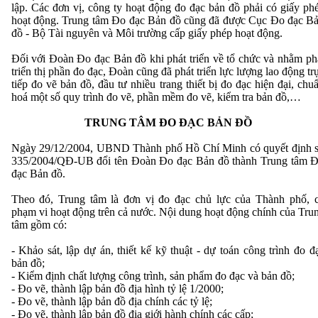
lập. Các đơn vị, công ty hoạt động đo đạc bản đồ phải có giấy ph
hoạt động. Trung tâm Đo đạc Bản đồ cũng đã được Cục Đo đạc B
đồ - Bộ Tài nguyên và Môi trường cấp giấy phép hoạt động.
Đối với Đoàn Đo đạc Bản đồ khi phát triển về tổ chức và nhằm ph
triển thị phần đo đạc, Đoàn cũng đã phát triển lực lượng lao động tr
tiếp đo vẽ bản đồ, đầu tư nhiều trang thiết bị đo đạc hiện đại, chu
hoá một số quy trình đo vẽ, phần mềm đo vẽ, kiểm tra bản đồ,…
TRUNG TÂM ĐO ĐẠC BẢN ĐỒ
Ngày 29/12/2004, UBND Thành phố Hồ Chí Minh có quyết định 
335/2004/QĐ-UB đổi tên Đoàn Đo đạc Bản đồ thành Trung tâm 
đạc Bản đồ.
Theo đó, Trung tâm là đơn vị đo đạc chủ lực của Thành phố, 
phạm vi hoạt động trên cả nước. Nội dung hoạt động chính của Tru
tâm gồm có:
- Khảo sát, lập dự án, thiết kế kỹ thuật - dự toán công trình đo đ
bản đồ;
- Kiểm định chất lượng công trình, sản phẩm đo đạc và bản đồ;
- Đo vẽ, thành lập bản đồ địa hình tỷ lệ 1/2000;
- Đo vẽ, thành lập bản đồ địa chính các tỷ lệ;
- Đo vẽ, thành lập bản đồ địa giới hành chính các cấp;