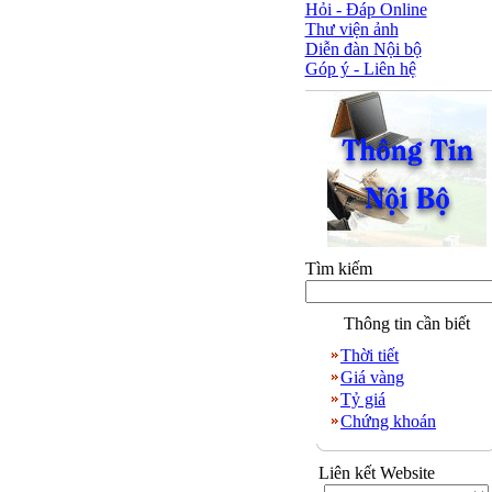
Hỏi - Đáp Online
Thư viện ảnh
Diễn đàn Nội bộ
Góp ý - Liên hệ
Tìm kiếm
Thông tin cần biết
Thời tiết
Giá vàng
Tỷ giá
Chứng khoán
Liên kết Website