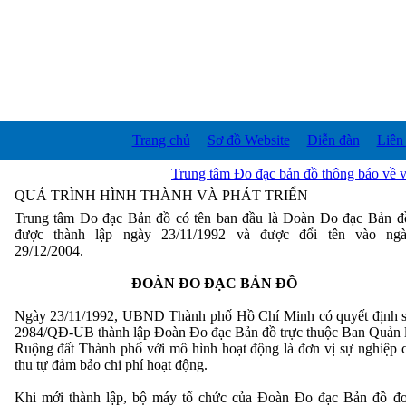
Trang chủ
Sơ đồ Website
Diễn đàn
Liên
Trung tâm Đo đạc bản đồ thông báo về việ
QUÁ TRÌNH HÌNH THÀNH VÀ PHÁT TRIỂN
Trung tâm Đo đạc Bản đồ có tên ban đầu là Đoàn Đo đạc Bản đ
được thành lập ngày 23/11/1992 và được đổi tên vào ng
29/12/2004.
ĐOÀN ĐO ĐẠC BẢN ĐỒ
Ngày 23/11/1992, UBND Thành phố Hồ Chí Minh có quyết định 
2984/QĐ-UB thành lập Đoàn Đo đạc Bản đồ trực thuộc Ban Quản 
Ruộng đất Thành phố với mô hình hoạt động là đơn vị sự nghiệp 
thu tự đảm bảo chi phí hoạt động.
Khi mới thành lập, bộ máy tổ chức của Đoàn Đo đạc Bản đồ đ