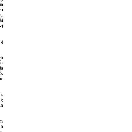
ủa
eo
vụ
ải
vị
ng
ện
đồ
ịa
ó,
ác
n,
ồ;
àn
âm
nh
c.