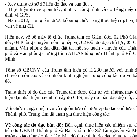
- Xây dựng cơ sở dữ liệu đo đạc và bản đồ…
- Thực hiện đo vẽ quan trắc, định vị công trình và đo bằng máy 
định vị GPS.
- Năm 2012, Trung tâm được bổ sung chức năng thực hiện dịch vụ 
vấn về nhà đất.
Hiện nay, về bộ máy tổ chức Trung tâm có Giám đốc, 02 Phó Gi
đốc, 03 Phòng chuyên môn nghiệp vụ, 02 Đội đo đạc chủ lực, 05 C
nhánh, Văn phòng đại diện đặt tại một số quận - huyện của Thà
phố và Văn phòng chương trình ATLAS tổng hợp Thành phố Hồ C
Minh.
Tổng số CBCNV của Trung tâm hiện có là 230 người với trình 
chuyên môn cao và có nhiều kinh nghiệm trong công tác đo vẽ b
đồ.
Trang thiết bị đo đạc của Trung tâm được đầu tư với những máy 
hiện đại nhất hiện nay như máy đo GPS, máy đo toàn đạc điện tử,
Với chức năng, nhiệm vụ và nguồn lực của đơn vị đo đạc chủ lực c
Thành phố, Trung tâm đã tham gia thực hiện công tác:
Về công tác đo đạc bản đồ:
Bên cạnh thực hiện các nhiệm vụ, c
tiêu do UBND Thành phố và Ban Giám đốc Sở Tài nguyên và M
trường giao như đo đạc, lập bản đồ địa chính, đo đạc phục vụ cô