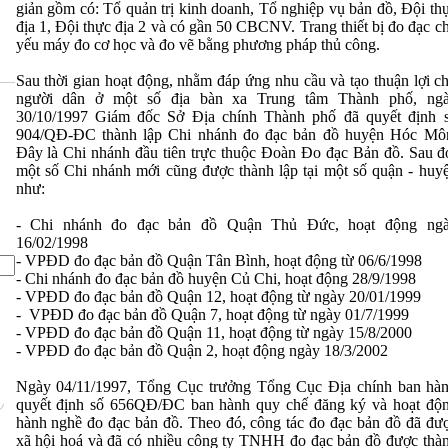
giản gồm có: Tổ quản trị kinh doanh, Tổ nghiệp vụ bản đồ, Đội th
địa 1, Đội thực địa 2 và có gần 50 CBCNV. Trang thiết bị đo đạc c
yếu máy đo cơ học và đo vẽ bằng phương pháp thủ công.
Sau thời gian hoạt động, nhằm đáp ứng nhu cầu và tạo thuận lợi c
người dân ở một số địa bàn xa Trung tâm Thành phố, ng
30/10/1997 Giám đốc Sở Địa chính Thành phố đã quyết định 
904/QĐ-ĐC thành lập Chi nhánh đo đạc bản đồ huyện Hóc Mô
Đây là Chi nhánh đầu tiên trực thuộc Đoàn Đo đạc Bản đồ. Sau đ
một số Chi nhánh mới cũng được thành lập tại một số quận - huy
như:
- Chi nhánh đo đạc bản đồ Quận Thủ Đức, hoạt động ng
16/02/1998
- VPĐD đo đạc bản đồ Quận Tân Bình, hoạt động từ 06/6/1998
- Chi nhánh đo đạc bản đồ huyện Củ Chi, hoạt động 28/9/1998
- VPĐD đo đạc bản đồ Quận 12, hoạt động từ ngày 20/01/1999
- VPĐD đo đạc bản đồ Quận 7, hoạt động từ ngày 01/7/1999
- VPĐD đo đạc bản đồ Quận 11, hoạt động từ ngày 15/8/2000
- VPĐD đo đạc bản đồ Quận 2, hoạt động ngày 18/3/2002
Ngày 04/11/1997, Tổng Cục trưởng Tổng Cục Địa chính ban hà
quyết định số 656QĐ/ĐC ban hành quy chế đăng ký và hoạt độ
hành nghề đo đạc bản đồ. Theo đó, công tác đo đạc bản đồ đã đư
xã hội hoá và đã có nhiều công ty TNHH đo đạc bản đồ được thà