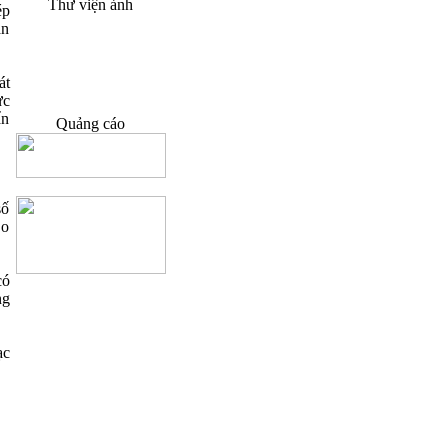
Thư viện ảnh
ép
ản
át
ực
ẩn
Quảng cáo
số
Đo
có
ng
ạc