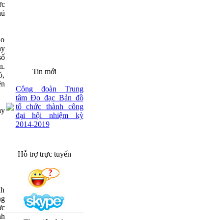
ực
hủ
ho
ày
số
n.
Tin mới
ó,
Công đoàn Trung
ện
tâm Đo đạc Bản đồ
tổ chức thành công
đại hội nhiệm kỳ
ày
2014-2019
Hỗ trợ trực tuyến
nh
ng
ợc
nh