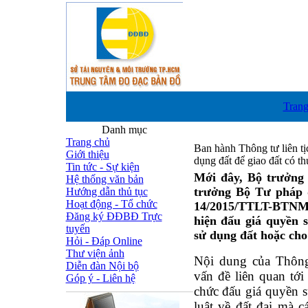
Trang
Danh mục
Trang chủ
Ban hành Thông tư liên tị
Giới thiệu
dụng đất để giao đất có th
Tin tức - Sự kiện
Mới đây, Bộ trưởng
Hệ thống văn bản
trưởng Bộ Tư pháp đ
Hướng dẫn thủ tục
Hoạt động - Tổ chức
14/2015/TTLT-BTNMT
Đăng ký ĐĐBĐ Trực
hiện đấu giá quyền s
tuyến
sử dụng đất hoặc cho
Hỏi - Đáp Online
Thư viện ảnh
Nội dung của Thông 
Diễn đàn Nội bộ
vấn đề liên quan tới 
Góp ý - Liên hệ
chức đấu giá quyền 
luật về đất đai mà 