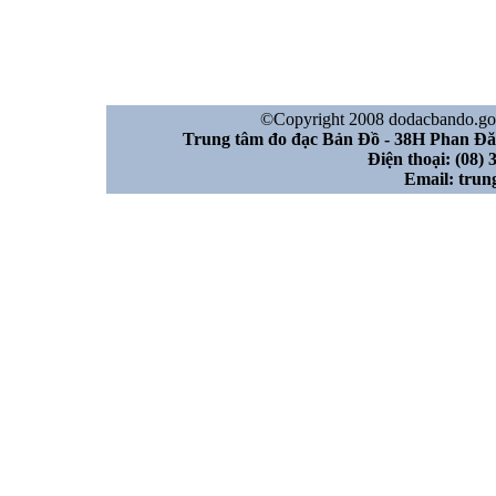
©Copyright 2008 dodacbando.gov.
Trung tâm đo đạc Bản Đồ - 38H Phan Đ
Điện thoại: (08) 
Email: tru