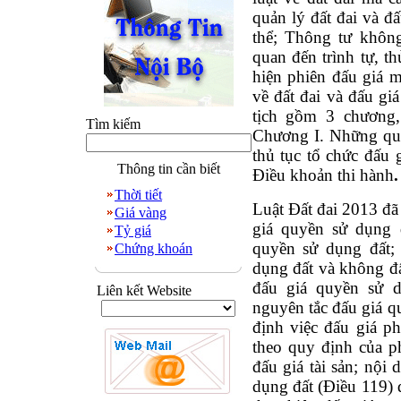
quản lý đất đai và đấ
thể; Thông tư không
quan đến trình tự, th
hiện phiên đấu giá 
về đất đai và đấu giá
tịch gồm 3 chương,
Tìm kiếm
Chương I. Những quy
thủ tục tổ chức đấu 
Thông tin cần biết
Điều khoản thi hành
.
Thời tiết
Luật Đất đai 2013 đã
Giá vàng
giá quyền sử dụng 
Tỷ giá
quyền sử dụng đất;
Chứng khoán
dụng đất và không đấ
đấu giá quyền sử d
Liên kết Website
nguyên tắc đấu giá q
định việc đấu giá ph
theo quy định của ph
đấu giá tài sản; nội
dụng đất (Điều 119) 