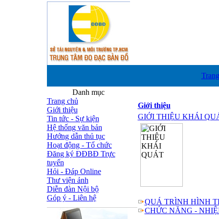
Trang
Danh mục
Trang chủ
Giới thiệu
Giới thiệu
GIỚI THIỆU KHÁI QU
Tin tức - Sự kiện
Hệ thống văn bản
Hướng dẫn thủ tục
Hoạt động - Tổ chức
Đăng ký ĐĐBĐ Trực
tuyến
Hỏi - Đáp Online
Thư viện ảnh
Diễn đàn Nội bộ
Góp ý - Liên hệ
QUÁ TRÌNH HÌNH T
CHỨC NĂNG - NHI