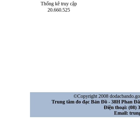
Thống kê truy cập
20.660.525
©Copyright 2008 dodacbando.gov.
Trung tâm đo đạc Bản Đồ - 38H Phan Đ
Điện thoại: (08) 
Email: tru