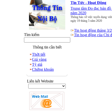
Tin Tức - Hoạt Động
Trung tâm Đo đạc bản đô
năm 2020
Thông báo về việc tuyển dụng v
ngày 19 tháng 5 năm 2020
Tin hoạt động tháng 3/
Tìm kiếm
Tin hoạt động của Chi 
Thông tin cần biết
Thời tiết
Giá vàng
Tỷ giá
Chứng khoán
Liên kết Website